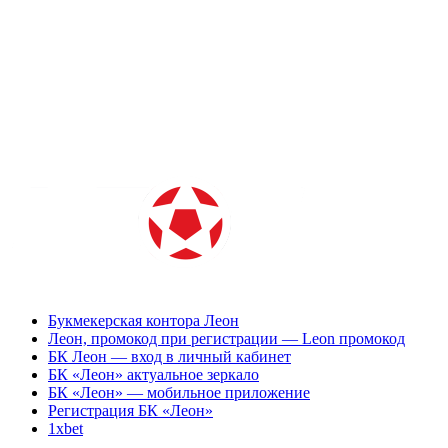
Букмекерская контора Леон
Леон, промокод при регистрации — Leon промокод
БК Леон — вход в личный кабинет
БК «Леон» актуальное зеркало
БК «Леон» — мобильное приложение
Регистрация БК «Леон»
1xbet